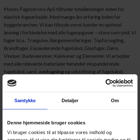
​Munks Fugeservice ApS tilbyder totalløsninger inden for
elastisk fugearbejde. Med mange års erfaring inden for
byggebranchen. Vi kan tilbyde vores kunder en optimal
løsning i forbindelse med alle fugeopgaver – store som små. Vi
fuger bl.a.: Trægulve, Rørgennemføringer, Topforsegling,
Brandfuger, Expanderende fugebånd, Glasfuger, Døre,
Vinduer, Badeværelser, Køkkener og Elementer. Vi arbejder
med alle relevante materialer herunder ekspanderende
fugebånd, samt,
omfugning
og udskiftning af fugebånd,
silikonefuger
og gummifuger.​​
Vi stiller gerne vores ekspertise til Deres rådighed og rådgiver
Samtykke
Detaljer
Om
gerne om f.eks. kvaliteter, vedligeholdelse m.m. og
skræddersyer en løsning tilpasset Deres ønsker og behov,
med vægt på kvalitet og økonomi.​
Denne hjemmeside bruger cookies
Vi bruger cookies til at tilpasse vores indhold og
annoncer, til at vise dig funktioner til sociale medier og til