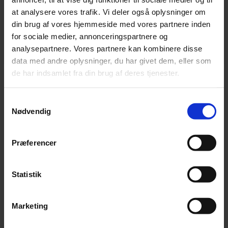
​ØNSKER DU ET UFORPLIGTENDE TILBUD?
at analysere vores trafik. Vi deler også oplysninger om
din brug af vores hjemmeside med vores partnere inden
Udfyld formularen herunder og vi vender tilbage med
for sociale medier, annonceringspartnere og
et uforpligtende tilbud inden for 24 timer.
analysepartnere. Vores partnere kan kombinere disse
data med andre oplysninger, du har givet dem, eller som
de har indsamlet fra din brug af deres tjenester.
Samtykkevalg
Nødvendig
Præferencer
Statistik
Marketing