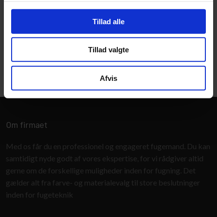
Tillad alle
Tillad valgte
Afvis
Om firmaet
Med os får du en professionel og engageret fugemand. Du kan
samtidigt nyde godt af vores ekspertise, for vi rådgiver altid
gerne om de forskellige muligheder inden for fugning. Det
gælder alt fra farve- og materialevalg til store beslutninger
inden for fugeteknik