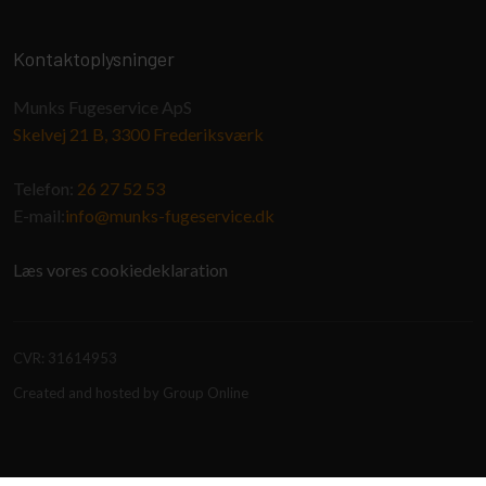
Kontaktoplysninger
Munks Fugeservice ApS
Skelvej 21 B, 3300 Frederiksværk
Telefon: ​
26 27 52 53
E-mail:
info@munks-fugeservice.dk
Læs vores cookie​deklaration
CVR​: 31614953
Created and hosted by Group Online