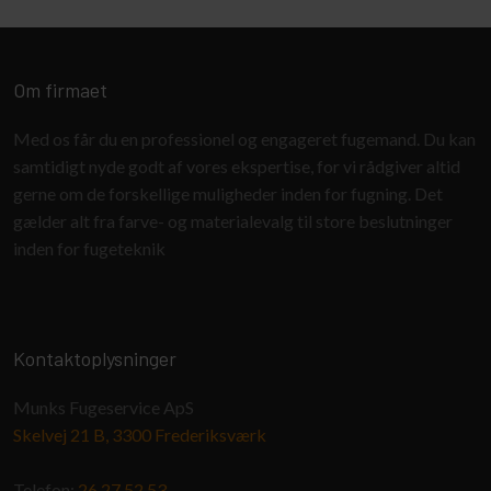
Om firmaet
Med os får du en professionel og engageret fugemand. Du kan
samtidigt nyde godt af vores ekspertise, for vi rådgiver altid
gerne om de forskellige muligheder inden for fugning. Det
gælder alt fra farve- og materialevalg til store beslutninger
inden for fugeteknik
Kontaktoplysninger
Munks Fugeservice ApS
Skelvej 21 B, 3300 Frederiksværk
Telefon: ​
26 27 52 53